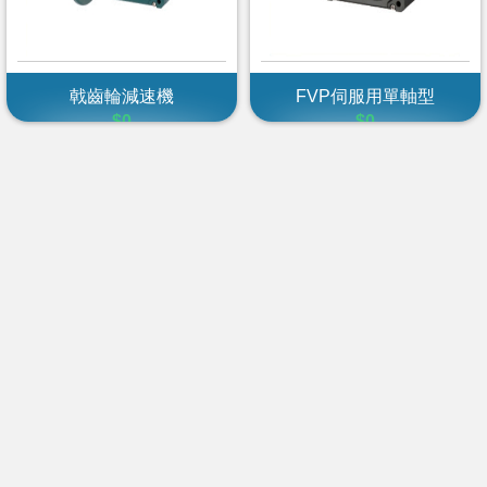
戟齒輪減速機
FVP伺服用單軸型
$0
$0