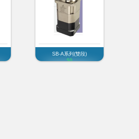
SB-A系列(雙段)
$0