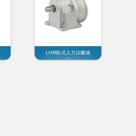
LHM臥式入力法蘭減
$0