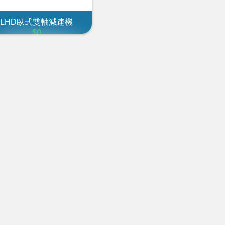
LHD臥式雙軸減速機
$0